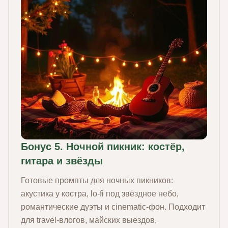
Бонус 5. Ночной пикник: костёр,
гитара и звёзды
Готовые промпты для ночных пикников:
акустика у костра, lo‑fi под звёздное небо,
романтические дуэты и cinematic‑фон. Подходит
для travel‑влогов, майских выездов,