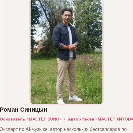
Роман Синицын
Основатель
«МАСТЕР SUNO»
•
Автор песен
«МАСТЕР ХИТОВ
Эксперт по AI‑музыке, автор нескольких бестселлеров по